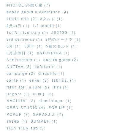
#HOTOLIの贈り物 (7)
#open sutudio exhibition (4)
#tartelette (2)
#タルト (1)
#父の日 (1)
1/f candle (1)
1st Anniversary (1)
2024SS (1)
3rd ceramics (1)
3時のドーナツ (1)
3月 (1)
5周年 (1)
5種のタルト (1)
8月店休日 (1)
ANDADURA (1)
Anniversary (1)
aurora glass (2)
AUTTAA (3)
cafekarin (1)
campaign (2)
Circulife (1)
conte (1)
enkel (3)
fábrica. (1)
fleuriste_lallure (3)
itiiti (4)
jingoro (3)
kumiji (3)
NACHUMI (3)
nice things. (1)
OPEN STUDIO (4)
POP UP (1)
POPUP (7)
SARAXJIJI (7)
sheep (1)
SUMMER (1)
TIEN TIEN aso (5)