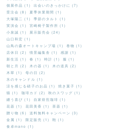
個展作品 (1)
出会いのきっかけに (7)
受注会 (8)
夏季休業期間 (1)
大塚陽二 (1)
季節のタルト (1)
実演会 (1)
宮崎椅子製作所 (1)
小泉誠 (1)
展示販売会 (24)
山口和宏 (1)
山鳥の森オートキャンプ場 (1)
巻物 (1)
店休日 (2)
情景編集舎 (1)
感謝 (1)
新生活 (1)
春 (1)
時計 (1)
服 (1)
朝と月 (2)
木の器 (1)
木の道具 (2)
木翠 (1)
母の日 (2)
氷のキャンドル (1)
涼を感じる硝子のお品 (1)
焼き菓子 (1)
猫 (1)
珈琲カド (2)
秋のスワッグ (1)
纏う喜び (1)
自家焙煎珈琲 (1)
花器 (1)
花田美香 (1)
茶器 (1)
贈り物 (6)
送料無料キャンペーン (3)
金属 (1)
限定販売 (1)
鞄 (1)
食卓mano (1)