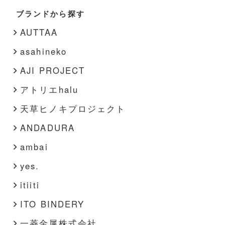
書籍
靴
ブランドから探す
春・夏
その他
インナー
AUTTAA
その他
asahineko
AJI PROJECT
アトリエhalu
天草ヒノキプロジェクト
ANDADURA
ambai
yes.
itiiti
ITO BINDERY
一菱金属株式会社