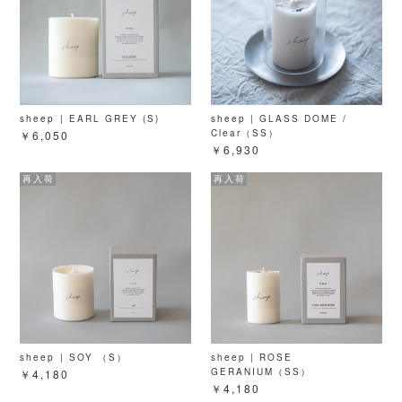
sheep | EARL GREY (S)
sheep | GLASS DOME /
Clear（SS）
￥6,050
￥6,930
sheep | SOY （S）
sheep | ROSE
GERANIUM（SS）
￥4,180
￥4,180