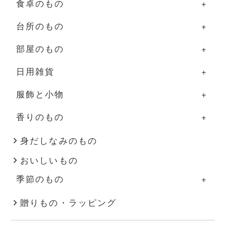
食卓のもの
台所のもの
食卓のものの一覧
部屋のもの
器
台所のものの一覧
日用雑貨
グラス・カップ
調理道具
部屋のものの一覧
服飾と小物
箸・カトラリー
ふきん・タオル
照明
日用雑貨の一覧
香りのもの
盆・トレー
その他
家具
掃除道具
服飾と小物の一覧
その他
花器
布もの・タオル
洋服
香りのものの一覧
身だしなみのもの
おいしいもの
インテリア雑貨
ハンドソープ・石鹸
バッグ・帽子
アロマ用品
季節のもの
その他
スキンケア
アクセサリー
キャンドル
季節のものの一覧
贈りもの・ラッピング
文房具
靴下
秋・冬