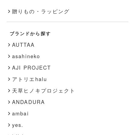
その他
スキンケア
アクセサリー
キャンドル
季節のものの一覧
贈りもの・ラッピング
文房具
靴下
秋・冬
書籍
靴
ブランドから探す
春・夏
その他
インナー
AUTTAA
その他
asahineko
AJI PROJECT
アトリエhalu
天草ヒノキプロジェクト
ANDADURA
ambai
yes.