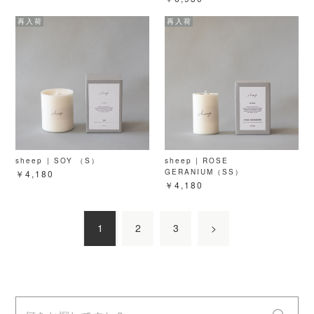
sheep | SOY （S）
sheep | ROSE
GERANIUM（SS）
￥4,180
￥4,180
1
2
3
>