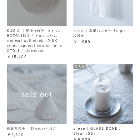
KUMIJI | 壁掛け時計−タイプ2
さささ | 和晒ハンガー Single 1
HOTOLI別注 / アルミニウム
枚掛け
minimal wall clock <DISK-
￥1,980
type2>special edition for Ｈ
OTOLI / aluminum
￥15,400
福島万希子 | 刻々のいちりん
sheep | GLASS DOME /
Clear（SS）
￥7,150
￥6,930