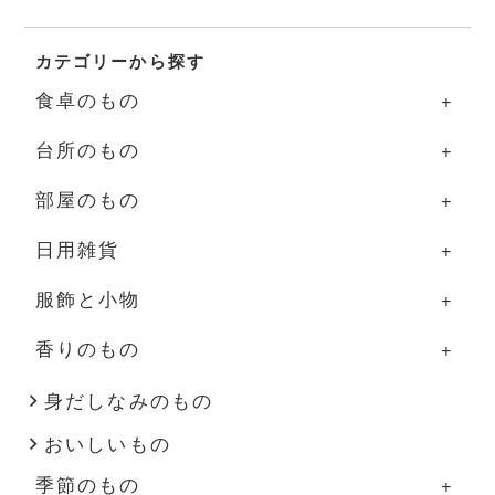
カテゴリーから探す
食卓のもの
台所のもの
食卓のものの一覧
部屋のもの
器
台所のものの一覧
日用雑貨
グラス・カップ
調理道具
部屋のものの一覧
服飾と小物
箸・カトラリー
ふきん・タオル
照明
日用雑貨の一覧
香りのもの
盆・トレー
その他
家具
掃除道具
服飾と小物の一覧
その他
花器
布もの・タオル
洋服
香りのものの一覧
身だしなみのもの
おいしいもの
インテリア雑貨
ハンドソープ・石鹸
バッグ・帽子
アロマ用品
季節のもの