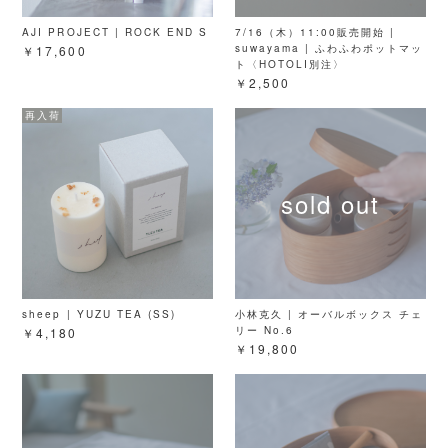
AJI PROJECT | ROCK END S
7/16（木）11:00販売開始 |
suwayama | ふわふわポットマッ
￥17,600
ト〈HOTOLI別注〉
￥2,500
sheep | YUZU TEA (SS)
小林克久 | オーバルボックス チェ
リー No.6
￥4,180
￥19,800