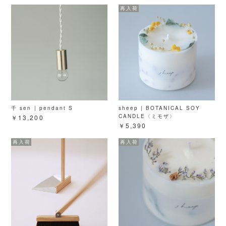
千 sen | pendant S
sheep | BOTANICAL SOY
CANDLE〈ミモザ〉
￥13,200
￥5,390