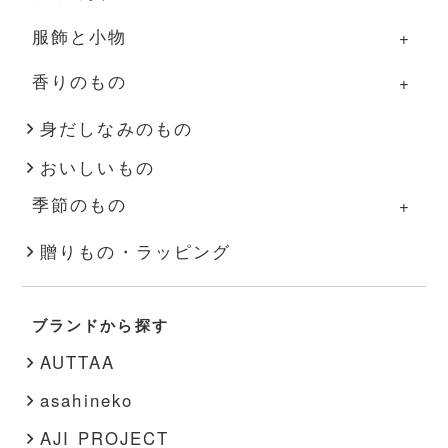
服飾と小物
箸・カトラリー
ふきん・タオル
照明
日用雑貨の一覧
香りのもの
盆・トレー
その他
家具
掃除道具
服飾と小物の一覧
その他
花器
布もの・タオル
洋服
香りのものの一覧
身だしなみのもの
おいしいもの
インテリア雑貨
ハンドソープ・石鹸
バッグ・帽子
アロマ用品
季節のもの
その他
スキンケア
アクセサリー
キャンドル
季節のものの一覧
贈りもの・ラッピング
文房具
靴下
秋・冬
書籍
靴
ブランドから探す
春・夏
その他
インナー
AUTTAA
その他
asahineko
AJI PROJECT