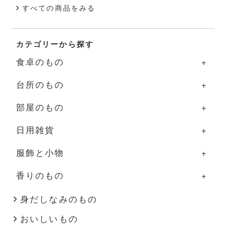
すべての商品をみる
カテゴリーから探す
食卓のもの
台所のもの
食卓のものの一覧
部屋のもの
器
台所のものの一覧
日用雑貨
グラス・カップ
調理道具
部屋のものの一覧
服飾と小物
箸・カトラリー
ふきん・タオル
照明
日用雑貨の一覧
香りのもの
盆・トレー
その他
家具
掃除道具
服飾と小物の一覧
その他
花器
布もの・タオル
洋服
香りのものの一覧
身だしなみのもの
おいしいもの
インテリア雑貨
ハンドソープ・石鹸
バッグ・帽子
アロマ用品