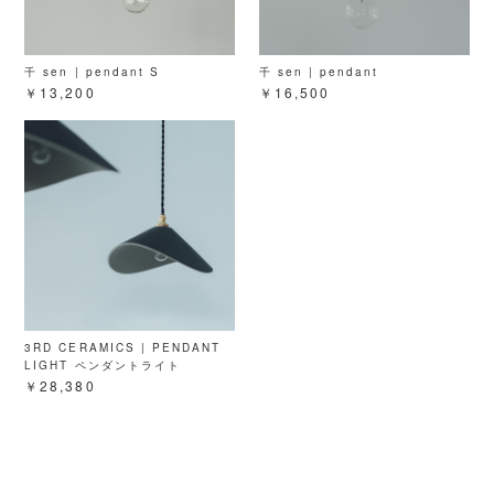
千 sen | pendant S
千 sen | pendant
￥13,200
￥16,500
3RD CERAMICS | PENDANT
LIGHT ペンダントライト
￥28,380