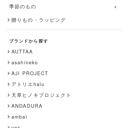
季節のもの
その他
スキンケア
アクセサリー
キャンドル
季節のものの一覧
贈りもの・ラッピング
文房具
靴下
秋・冬
書籍
靴
ブランドから探す
春・夏
その他
インナー
AUTTAA
その他
asahineko
AJI PROJECT
アトリエhalu
天草ヒノキプロジェクト
ANDADURA
ambai
yes.