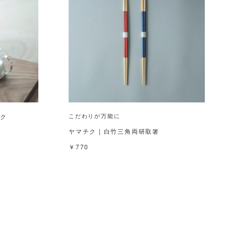
こだわりが万能に
ルク
ヤマチク | 白竹三角両研取箸
￥770