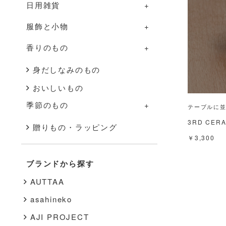
日用雑貨
グラス・カップ
調理道具
部屋のものの一覧
服飾と小物
箸・カトラリー
ふきん・タオル
照明
日用雑貨の一覧
香りのもの
盆・トレー
その他
家具
掃除道具
服飾と小物の一覧
その他
花器
布もの・タオル
洋服
香りのものの一覧
身だしなみのもの
おいしいもの
インテリア雑貨
ハンドソープ・石鹸
バッグ・帽子
アロマ用品
季節のもの
テーブルに並
その他
スキンケア
アクセサリー
キャンドル
3RD CER
季節のものの一覧
贈りもの・ラッピング
文房具
靴下
￥3,300
秋・冬
書籍
靴
ブランドから探す
春・夏
その他
インナー
AUTTAA
その他
asahineko
AJI PROJECT