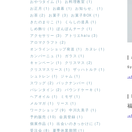
おやつタイム (1)
お料理教室 (1)
お正月 (1)
お歳暮 (1)
お知らせ、 (1)
お茶 (2)
お菓子 (3)
お菓子BOX (1)
きたのまりこ (1)
くらしの道具 (1)
しめ飾り (1)
ぽんぽんチーク (1)
アクセサリー (3)
アトリエhalu (3)
アロマクラフト (2)
オンラインショップ発送 (1)
カヌレ (1)
カンパーニュ (1)
ガラス (1)
|
キャンペーン (1)
クリスマス (2)
S
クリスマスリース (1)
ザッハトルテ (1)
シュトレン (1)
ジャム (1)
→h
スワッグ (2)
バックナンバー (1)
バレンタイン (2)
パウンドケーキ (1)
ヘアオイル (1)
ミモザ (1)
メルマガ (1)
リース (1)
ワークショップ (9)
中川久美子 (1)
→h
予約販売 (10)
会員登録 (1)
個展作品 (1)
出会いのきっかけに (7)
受注会 (8)
夏季休業期間 (1)