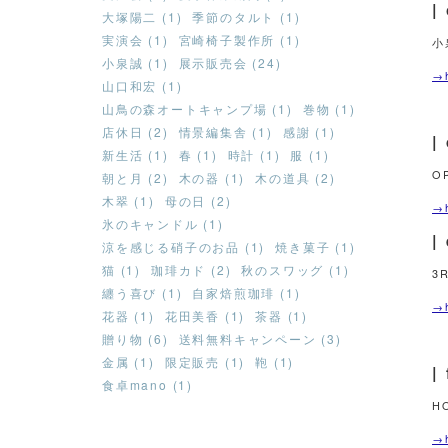
|
大塚陽二 (1)
季節のタルト (1)
実演会 (1)
宮崎椅子製作所 (1)
小
小泉誠 (1)
展示販売会 (24)
→h
山口和宏 (1)
山鳥の森オートキャンプ場 (1)
巻物 (1)
店休日 (2)
情景編集舎 (1)
感謝 (1)
新生活 (1)
春 (1)
時計 (1)
服 (1)
O
朝と月 (2)
木の器 (1)
木の道具 (2)
木翠 (1)
母の日 (2)
→h
氷のキャンドル (1)
|
涼を感じる硝子のお品 (1)
焼き菓子 (1)
猫 (1)
珈琲カド (2)
秋のスワッグ (1)
3
纏う喜び (1)
自家焙煎珈琲 (1)
→h
花器 (1)
花田美香 (1)
茶器 (1)
贈り物 (6)
送料無料キャンペーン (3)
金属 (1)
限定販売 (1)
鞄 (1)
|
食卓mano (1)
H
→h