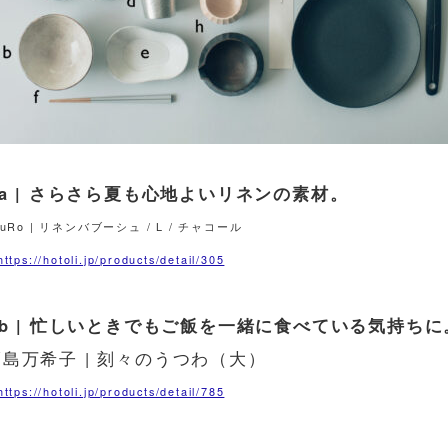
 a | さらさら夏も心地よいリネンの素材。
yuRo | リネンバブーシュ / L / チャコール
ttps://hotoli.jp/products/detail/305
| b | 忙しいときでもご飯を一緒に食べている気持ちに
福島万希子 | 刻々のうつわ（大）
ttps://hotoli.jp/products/detail/785