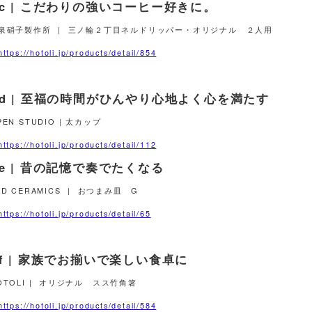
 c | こだわりの強いコーヒー好きに。
泉硝子製作所 | 三ノ輪２丁目ネルドリッパー・オリジナル ２人用
ttps://hotoli.jp/products/detail/854
| d | 至福の時間がひんやり心地よく心を満たす
PEN STUDIO | 太カップ
ttps://hotoli.jp/products/detail/112
 e | 昔の記憶で奏でたくなる
RD CERAMICS | おつまみ皿 G
ttps://hotoli.jp/products/detail/65
 f | 家族でお揃いで楽しい食卓に
OTOLI | オリジナル スス竹角箸
ttps://hotoli.jp/products/detail/584