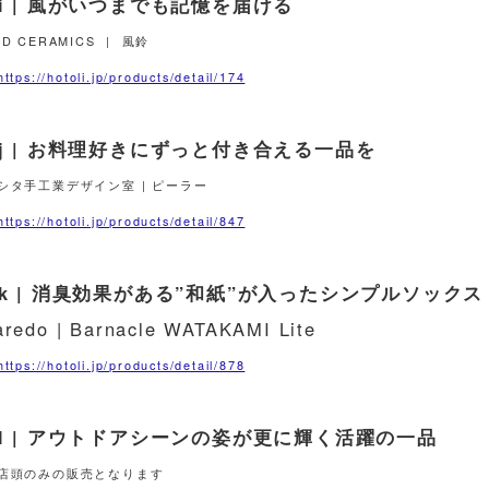
 i | 風がいつまでも記憶を届ける
RD CERAMICS | 風鈴
ttps://hotoli.jp/products/detail/174
 j | お料理好きにずっと付き合える一品を
シタ手工業デザイン室 | ピーラー
ttps://hotoli.jp/products/detail/847
 k | 消臭効果がある”和紙”が入ったシンプルソックス
aredo | Barnacle WATAKAMI Lite
ttps://hotoli.jp/products/detail/878
| l | アウトドアシーンの姿が更に輝く活躍の一品
店頭のみの販売となります