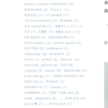
#open sutudio exhibition (4)
#tartelette (2)
#タルト (1)
#父の日 (1)
1/f candle (1)
1st Anniversary (1)
2024SS (1)
3rd ceramics (1)
3時のドーナツ (1)
3月 (1)
5周年 (1)
5種のタルト (1)
8月店休日 (1)
ANDADURA (1)
Anniversary (1)
aurora glass (2)
AUTTAA (3)
cafekarin (1)
campaign (2)
Circulife (1)
conte (1)
enkel (3)
fábrica. (1)
fleuriste_lallure (3)
itiiti (4)
jingoro (3)
kumiji (3)
NACHUMI (3)
nice things. (1)
OPEN STUDIO (4)
POP UP (1)
POPUP (7)
SARAXJIJI (7)
sheep (1)
SUMMER (1)
TIEN TIEN aso (5)
yuka_takayama (9)
___hibi.kiki (5)
あそび豚 (1)
いすのなる木 (1)