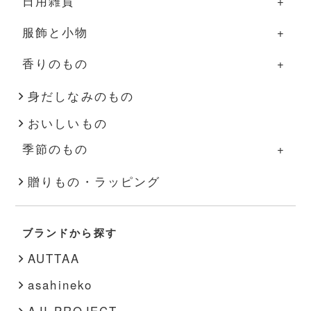
日用雑貨
グラス・カップ
調理道具
部屋のものの一覧
服飾と小物
箸・カトラリー
ふきん・タオル
照明
日用雑貨の一覧
香りのもの
盆・トレー
その他
家具
掃除道具
服飾と小物の一覧
その他
花器
布もの・タオル
洋服
香りのものの一覧
身だしなみのもの
おいしいもの
インテリア雑貨
ハンドソープ・石鹸
バッグ・帽子
アロマ用品
季節のもの
その他
スキンケア
アクセサリー
キャンドル
季節のものの一覧
贈りもの・ラッピング
文房具
靴下
秋・冬
書籍
靴
ブランドから探す
春・夏
その他
インナー
AUTTAA
その他
asahineko
AJI PROJECT