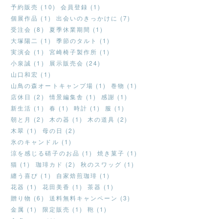
予約販売 (10)
会員登録 (1)
個展作品 (1)
出会いのきっかけに (7)
受注会 (8)
夏季休業期間 (1)
大塚陽二 (1)
季節のタルト (1)
実演会 (1)
宮崎椅子製作所 (1)
小泉誠 (1)
展示販売会 (24)
山口和宏 (1)
山鳥の森オートキャンプ場 (1)
巻物 (1)
店休日 (2)
情景編集舎 (1)
感謝 (1)
新生活 (1)
春 (1)
時計 (1)
服 (1)
朝と月 (2)
木の器 (1)
木の道具 (2)
木翠 (1)
母の日 (2)
氷のキャンドル (1)
涼を感じる硝子のお品 (1)
焼き菓子 (1)
猫 (1)
珈琲カド (2)
秋のスワッグ (1)
纏う喜び (1)
自家焙煎珈琲 (1)
花器 (1)
花田美香 (1)
茶器 (1)
贈り物 (6)
送料無料キャンペーン (3)
金属 (1)
限定販売 (1)
鞄 (1)