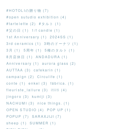
#HOTOLIの贈り物 (7)
#open sutudio exhibition (4)
#tartelette (2)
#タルト (1)
#父の日 (1)
1/f candle (1)
1st Anniversary (1)
2024SS (1)
3rd ceramics (1)
3時のドーナツ (1)
3月 (1)
5周年 (1)
5種のタルト (1)
8月店休日 (1)
ANDADURA (1)
Anniversary (1)
aurora glass (2)
AUTTAA (3)
cafekarin (1)
campaign (2)
Circulife (1)
conte (1)
enkel (3)
fábrica. (1)
fleuriste_lallure (3)
itiiti (4)
jingoro (3)
kumiji (3)
NACHUMI (3)
nice things. (1)
OPEN STUDIO (4)
POP UP (1)
POPUP (7)
SARAXJIJI (7)
sheep (1)
SUMMER (1)