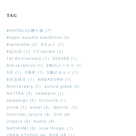
TAG
#HOTOLIの贈り物 (7)
#open sutudio exhibition (4)
#tartelette (2)
#タルト (1)
#父の日 (1)
1/f candle (1)
1st Anniversary (1)
2024SS (1)
3rd ceramics (1)
3時のドーナツ (1)
3月 (1)
5周年 (1)
5種のタルト (1)
8月店休日 (1)
ANDADURA (1)
Anniversary (1)
aurora glass (2)
AUTTAA (3)
cafekarin (1)
campaign (2)
Circulife (1)
conte (1)
enkel (3)
fábrica. (1)
fleuriste_lallure (3)
itiiti (4)
jingoro (3)
kumiji (3)
NACHUMI (3)
nice things. (1)
OPEN STUDIO (4)
POP UP (1)