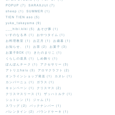
POPUP (7)
SARAXJIJI (7)
sheep (1)
SUMMER (1)
TIEN TIEN aso (5)
yuka_takayama (9)
___hibi.kiki (5)
あそび豚 (1)
いすのなる木 (1)
おやつタイム (1)
お料理教室 (1)
お正月 (1)
お歳暮 (1)
お知らせ、 (1)
お茶 (2)
お菓子 (3)
お菓子BOX (1)
きたのまりこ (1)
くらしの道具 (1)
しめ飾り (1)
ぽんぽんチーク (1)
アクセサリー (3)
アトリエhalu (3)
アロマクラフト (2)
オンラインショップ発送 (1)
カヌレ (1)
カンパーニュ (1)
ガラス (1)
キャンペーン (1)
クリスマス (2)
クリスマスリース (1)
ザッハトルテ (1)
シュトレン (1)
ジャム (1)
スワッグ (2)
バックナンバー (1)
バレンタイン (2)
パウンドケーキ (1)