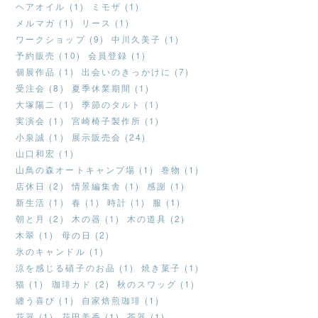
ヘアオイル (1)
ミモザ (1)
メルマガ (1)
リース (1)
ワークショップ (9)
中川久美子 (1)
予約販売 (10)
会員登録 (1)
個展作品 (1)
出会いのきっかけに (7)
受注会 (8)
夏季休業期間 (1)
大塚陽二 (1)
季節のタルト (1)
実演会 (1)
宮崎椅子製作所 (1)
小泉誠 (1)
展示販売会 (24)
山口和宏 (1)
山鳥の森オートキャンプ場 (1)
巻物 (1)
店休日 (2)
情景編集舎 (1)
感謝 (1)
新生活 (1)
春 (1)
時計 (1)
服 (1)
朝と月 (2)
木の器 (1)
木の道具 (2)
木翠 (1)
母の日 (2)
氷のキャンドル (1)
涼を感じる硝子のお品 (1)
焼き菓子 (1)
猫 (1)
珈琲カド (2)
秋のスワッグ (1)
纏う喜び (1)
自家焙煎珈琲 (1)
花器 (1)
花田美香 (1)
茶器 (1)