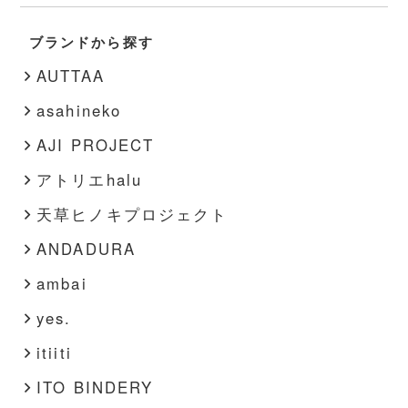
秋・冬
書籍
靴
ブランドから探す
春・夏
その他
インナー
AUTTAA
その他
asahineko
AJI PROJECT
アトリエhalu
天草ヒノキプロジェクト
ANDADURA
ambai
yes.
itiiti
ITO BINDERY