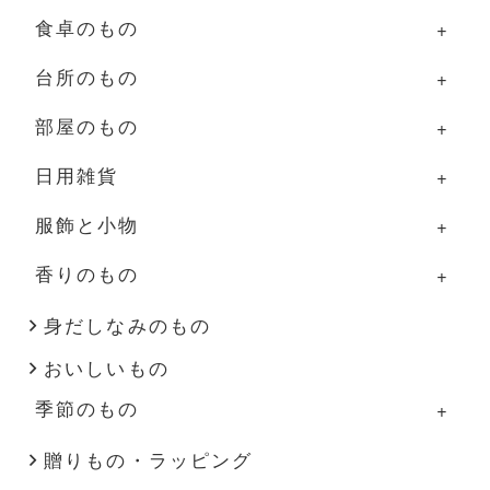
食卓のもの
台所のもの
食卓のものの一覧
部屋のもの
器
台所のものの一覧
日用雑貨
グラス・カップ
調理道具
部屋のものの一覧
服飾と小物
箸・カトラリー
ふきん・タオル
照明
日用雑貨の一覧
香りのもの
盆・トレー
その他
家具
掃除道具
服飾と小物の一覧
その他
花器
布もの・タオル
洋服
香りのものの一覧
身だしなみのもの
おいしいもの
インテリア雑貨
ハンドソープ・石鹸
バッグ・帽子
アロマ用品
季節のもの
その他
スキンケア
アクセサリー
キャンドル
季節のものの一覧
贈りもの・ラッピング
文房具
靴下