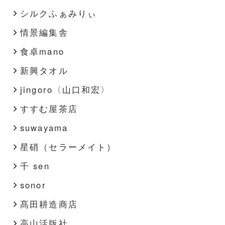
シルクふぁみりぃ
情景編集舎
食卓mano
新興タオル
jingoro〈山口和宏〉
すすむ屋茶店
suwayama
星硝（セラーメイト）
千 sen
sonor
髙田耕造商店
高山活版社