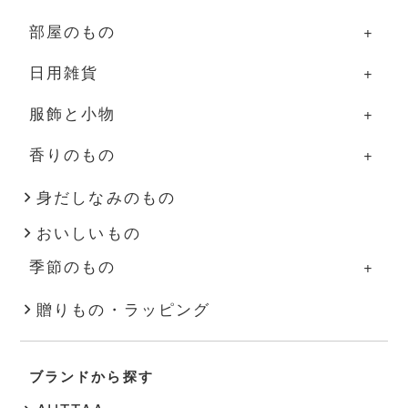
部屋のもの
器
台所のものの一覧
日用雑貨
グラス・カップ
調理道具
部屋のものの一覧
服飾と小物
箸・カトラリー
ふきん・タオル
照明
日用雑貨の一覧
香りのもの
盆・トレー
その他
家具
掃除道具
服飾と小物の一覧
その他
花器
布もの・タオル
洋服
香りのものの一覧
身だしなみのもの
おいしいもの
インテリア雑貨
ハンドソープ・石鹸
バッグ・帽子
アロマ用品
季節のもの
その他
スキンケア
アクセサリー
キャンドル
季節のものの一覧
贈りもの・ラッピング
文房具
靴下
秋・冬
書籍
靴
ブランドから探す
春・夏
その他
インナー