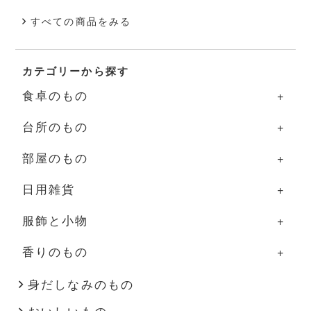
すべての商品をみる
カテゴリーから探す
食卓のもの
台所のもの
食卓のものの一覧
部屋のもの
器
台所のものの一覧
日用雑貨
グラス・カップ
調理道具
部屋のものの一覧
服飾と小物
箸・カトラリー
ふきん・タオル
照明
日用雑貨の一覧
香りのもの
盆・トレー
その他
家具
掃除道具
服飾と小物の一覧
その他
花器
布もの・タオル
洋服
香りのものの一覧
身だしなみのもの
おいしいもの