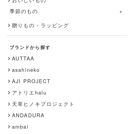
インテリア雑貨
ハンドソープ・石鹸
バッグ・帽子
アロマ用品
季節のもの
その他
スキンケア
アクセサリー
キャンドル
季節のものの一覧
贈りもの・ラッピング
文房具
靴下
秋・冬
書籍
靴
ブランドから探す
春・夏
その他
インナー
AUTTAA
その他
asahineko
AJI PROJECT
アトリエhalu
天草ヒノキプロジェクト
ANDADURA
ambai