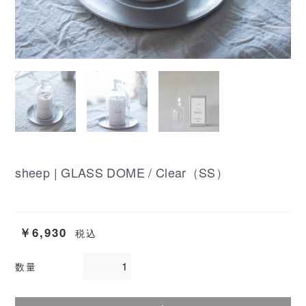
sheep | GLASS DOME / Clear（SS）
￥6,930
税込
数量