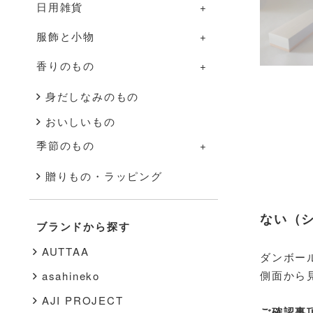
日用雑貨
グラス・カップ
調理道具
部屋のものの一覧
服飾と小物
箸・カトラリー
ふきん・タオル
照明
日用雑貨の一覧
香りのもの
盆・トレー
その他
家具
掃除道具
服飾と小物の一覧
その他
花器
布もの・タオル
洋服
香りのものの一覧
身だしなみのもの
おいしいもの
インテリア雑貨
ハンドソープ・石鹸
バッグ・帽子
アロマ用品
季節のもの
その他
スキンケア
アクセサリー
キャンドル
季節のものの一覧
贈りもの・ラッピング
文房具
靴下
秋・冬
書籍
靴
ない（
ブランドから探す
春・夏
その他
インナー
AUTTAA
ダンボー
その他
側面から
asahineko
AJI PROJECT
ご確認事