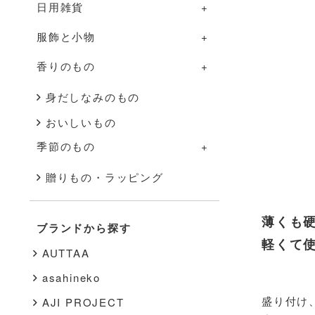
日用雑貨
グラス・カップ
調理道具
部屋のものの一覧
服飾と小物
箸・カトラリー
ふきん・タオル
照明
日用雑貨の一覧
香りのもの
盆・トレー
その他
家具
掃除道具
服飾と小物の一覧
その他
花器
布もの・タオル
洋服
香りのものの一覧
身だしなみのもの
おいしいもの
インテリア雑貨
ハンドソープ・石鹸
バッグ・帽子
アロマ用品
季節のもの
その他
スキンケア
アクセサリー
キャンドル
季節のものの一覧
贈りもの・ラッピング
文房具
靴下
秋・冬
書籍
靴
薄くも
ブランドから探す
春・夏
軽くて
その他
インナー
AUTTAA
その他
asahineko
盛り付け
AJI PROJECT