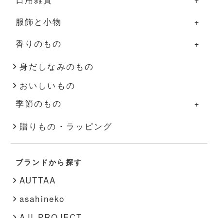
服飾と小物
箸・カトラリー
ふきん・タオル
照明
日用雑貨の一覧
香りのもの
盆・トレー
その他
家具
掃除道具
服飾と小物の一覧
その他
花器
布もの・タオル
洋服
香りのものの一覧
身だしなみのもの
おいしいもの
インテリア雑貨
ハンドソープ・石鹸
バッグ・帽子
アロマ用品
季節のもの
その他
スキンケア
アクセサリー
キャンドル
季節のものの一覧
贈りもの・ラッピング
文房具
靴下
秋・冬
書籍
靴
ブランドから探す
春・夏
その他
インナー
AUTTAA
その他
asahineko
AJI PROJECT