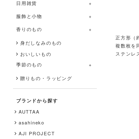
日用雑貨
グラス・カップ
調理道具
部屋のものの一覧
服飾と小物
箸・カトラリー
ふきん・タオル
照明
日用雑貨の一覧
香りのもの
盆・トレー
その他
家具
掃除道具
服飾と小物の一覧
正方形（約
その他
花器
布もの・タオル
洋服
香りのものの一覧
身だしなみのもの
複数枚を
ステンレ
おいしいもの
インテリア雑貨
ハンドソープ・石鹸
バッグ・帽子
アロマ用品
季節のもの
その他
スキンケア
アクセサリー
キャンドル
季節のものの一覧
贈りもの・ラッピング
文房具
靴下
秋・冬
書籍
靴
ブランドから探す
春・夏
その他
インナー
AUTTAA
その他
asahineko
AJI PROJECT