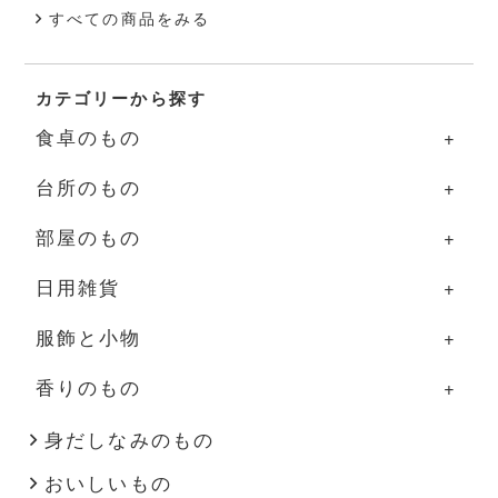
すべての商品をみる
カテゴリーから探す
食卓のもの
台所のもの
食卓のものの一覧
部屋のもの
器
台所のものの一覧
日用雑貨
グラス・カップ
調理道具
部屋のものの一覧
服飾と小物
箸・カトラリー
ふきん・タオル
照明
日用雑貨の一覧
香りのもの
盆・トレー
その他
家具
掃除道具
服飾と小物の一覧
その他
花器
布もの・タオル
洋服
香りのものの一覧
身だしなみのもの
おいしいもの
インテリア雑貨
ハンドソープ・石鹸
バッグ・帽子
アロマ用品