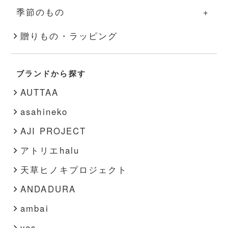
季節のもの
その他
スキンケア
アクセサリー
キャンドル
季節のものの一覧
贈りもの・ラッピング
文房具
靴下
秋・冬
書籍
靴
ブランドから探す
春・夏
その他
インナー
AUTTAA
その他
asahineko
AJI PROJECT
アトリエhalu
天草ヒノキプロジェクト
ANDADURA
ambai
yes.