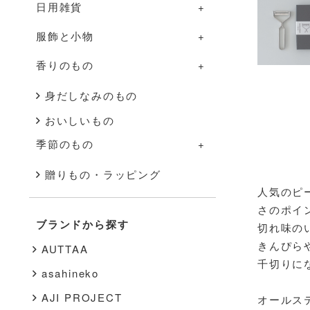
日用雑貨
グラス・カップ
調理道具
部屋のものの一覧
服飾と小物
箸・カトラリー
ふきん・タオル
照明
日用雑貨の一覧
香りのもの
盆・トレー
その他
家具
掃除道具
服飾と小物の一覧
その他
花器
布もの・タオル
洋服
香りのものの一覧
身だしなみのもの
おいしいもの
インテリア雑貨
ハンドソープ・石鹸
バッグ・帽子
アロマ用品
季節のもの
その他
スキンケア
アクセサリー
キャンドル
季節のものの一覧
贈りもの・ラッピング
文房具
靴下
人気のピ
秋・冬
さのポイ
書籍
靴
ブランドから探す
切れ味の
春・夏
その他
インナー
きんぴら
AUTTAA
千切りに
その他
asahineko
AJI PROJECT
オールス