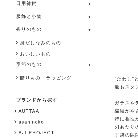
日用雑貨
グラス・カップ
調理道具
部屋のものの一覧
服飾と小物
箸・カトラリー
ふきん・タオル
照明
日用雑貨の一覧
香りのもの
盆・トレー
その他
家具
掃除道具
服飾と小物の一覧
その他
花器
布もの・タオル
洋服
香りのものの一覧
身だしなみのもの
おいしいもの
インテリア雑貨
ハンドソープ・石鹸
バッグ・帽子
アロマ用品
季節のもの
その他
スキンケア
アクセサリー
キャンドル
季節のものの一覧
贈りもの・ラッピング
“たわし
文房具
靴下
最もスタ
秋・冬
書籍
靴
ブランドから探す
ガラスや
春・夏
その他
インナー
繊維がや
AUTTAA
特に相性
その他
asahineko
刃あたり
AJI PROJECT
丁跡の隙