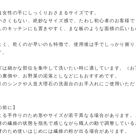
は女性の手にしっくりおさまるサイズです。
小さくもない、絶妙なサイズ感で、たわし初心者のお客様で
しのキッチンにも置きやすく、まな板のような面積の広いも
よく、乾くのが早いのも特徴で、使用後は手でしっかり握り
す。
ズは細かな部位を集中して洗いたい時に適しています。（お
の裏側や、お野菜の泥落としなどにもおすすめです。
スのシンクや人造大理石の洗面台のお手入れにご使用いただ
の前に】
よる手作りのため形やサイズが若干異なる場合があります。
時の繊維の状態を指先で感じながら職人の勘で調整している
材のため使いはじめには繊維の粉が出る場合があります。