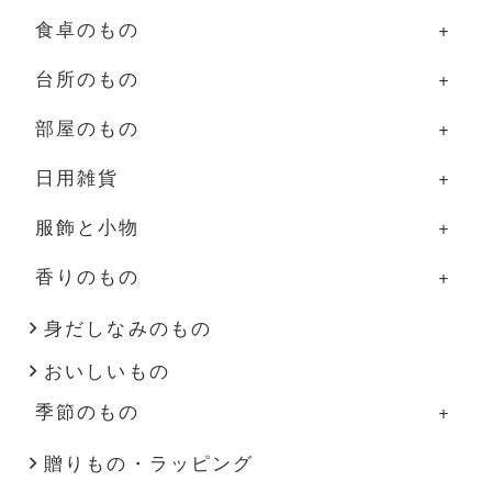
食卓のもの
台所のもの
食卓のものの一覧
部屋のもの
器
台所のものの一覧
日用雑貨
グラス・カップ
調理道具
部屋のものの一覧
服飾と小物
箸・カトラリー
ふきん・タオル
照明
日用雑貨の一覧
香りのもの
盆・トレー
その他
家具
掃除道具
服飾と小物の一覧
その他
花器
布もの・タオル
洋服
香りのものの一覧
身だしなみのもの
おいしいもの
インテリア雑貨
ハンドソープ・石鹸
バッグ・帽子
アロマ用品
季節のもの
その他
スキンケア
アクセサリー
キャンドル
季節のものの一覧
贈りもの・ラッピング
文房具
靴下