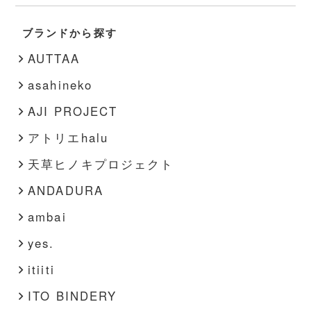
秋・冬
書籍
靴
ブランドから探す
春・夏
その他
インナー
AUTTAA
その他
asahineko
AJI PROJECT
アトリエhalu
天草ヒノキプロジェクト
ANDADURA
ambai
yes.
itiiti
ITO BINDERY